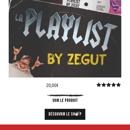
20,00
€
Note
5.00
sur 5
VOIR LE PRODUIT
DÉCOUVRIR LE SH
P