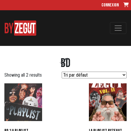
Connexion
BD
Showing all 2 results
BD ‘La Playlist
La Playlist byZegut