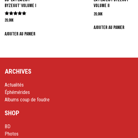
ByZegut’ Volume I
Volume II
20,00
€
Note
20,00
€
5.00
Ajouter au panier
sur 5
Ajouter au panier
ARCHIVES
Actualités
Éphémérides
Albums coup de foudre
SHOP
BD
Photos