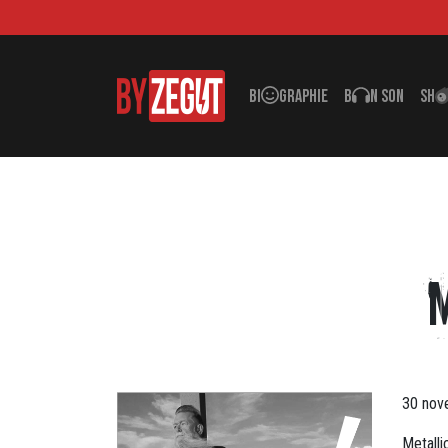
BI
GRAPHIE
B
N SON
SH
30 nov
Metalli