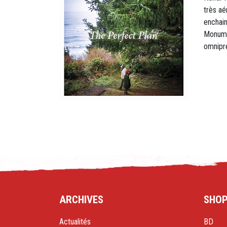
très aé
enchain
Monumen
omnipr
ARCHIVES
SHO
Actualités
BD