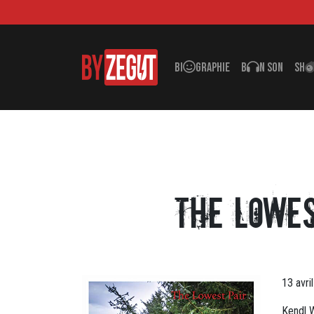
BI
GRAPHIE
B
N SON
SH
The Lowe
13 avri
Kendl W