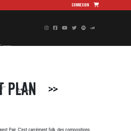
Connexion
ct Plan »
west Pair. C’est carrément folk, des compositions