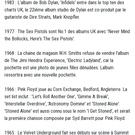
1983 : L'album de Bob Dylan, 'Infidels' entre dans le top ten des
charts UK, le 22ième album studio de Dylan est co-produit par le
guitariste de Dire Straits, Mark Knopfler.
1977 : The Sex Pistols sont No.1 des albums UK avec 'Never Mind
the Bollocks, Here's The Sex Pistols'.
1968 : La chaine de magasin W.H. Smiths refuse de vendre l'album
de The Jimi Hendrix Experience, 'Electric Ladyland', car la
pochette est une photo de jeunes filles dénudées. Lalbum
ressortira avec une nouvelle pochette.
1966 : Pink Floyd joue au Corn Exchange, Bedford, Angleterre. La
set list inclut : 'Let's Roll Another One', 'Gimme A Break',
'Interstellar Overdrive', 'Astronomy Domine' et 'Stoned Alone'.
'Stoned Alone' est aussi connu sous le nom 'I Get Stoned', et serait
la première chanson composée par Syd Barrett pour Pink Floyd.
1965 : Le Velvet Underground fait ses débuts sur scène à Summit