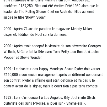
et la chanteuse américaine Marsha Hunt sont vendues aux
enchères £187,250. Elles ont été écrites l'été 1969 alors que le
leader de The Rolling Stones était en Australie. Elles auraient
inspiré le titre 'Brown Sugar'.
2000 : Après 74 ans de parution le magazine Melody Maker
disparait, l’édition de Noël sera la dernière.
2000 : Après avoir accepté la victoire de son adversaire Georges
W. Bush, Al Gore fait la fête avec Tom Petty, Jon Bon Jovi, John
Popper et Stevie Wonder.
1999 : Le chanteur des Happy Mondays, Shaun Ryder doit verser
£160,000 a son ancien management après un différent concernant
son contrat. Ryder a affirmé qu'il était défoncé et n'a pas lu le
contrat avant de le signer, mais la court n'en a pas tenu compte.
1993 : Lors d’un concert à Los Angeles, Billy Joel invite Slash,
guitariste des Guns N’Roses, a jouer sur « Shameless ».