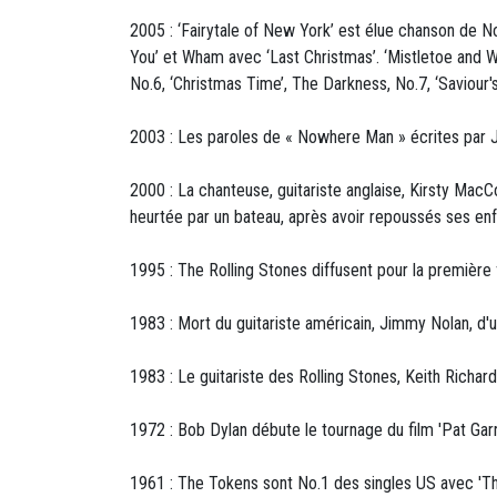
2005 : ‘Fairytale of New York’ est élue chanson de 
You’ et Wham avec ‘Last Christmas’. ‘Mistletoe and Wi
No.6, ‘Christmas Time’, The Darkness, No.7, ‘Saviour'
2003 : Les paroles de « Nowhere Man » écrites par 
2000 : La chanteuse, guitariste anglaise, Kirsty MacC
heurtée par un bateau, après avoir repoussés ses enfa
1995 : The Rolling Stones diffusent pour la première f
1983 : Mort du guitariste américain, Jimmy Nolan, d'
1983 : Le guitariste des Rolling Stones, Keith Richar
1972 : Bob Dylan débute le tournage du film 'Pat Garre
1961 : The Tokens sont No.1 des singles US avec 'The