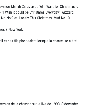
vance Mariah Carey avec ‘All I Want for Christmas is
 ‘I Wish it could be Christmas Everyday’, Wizzard,
d Aid No.9 et ‘Lonely This Christmas’ Mud No.10.
ères à New York.
ll et ses fils plongeaient lorsque la chanteuse a été
.
version de la chanson sur le live de 1993 'Sidewinder