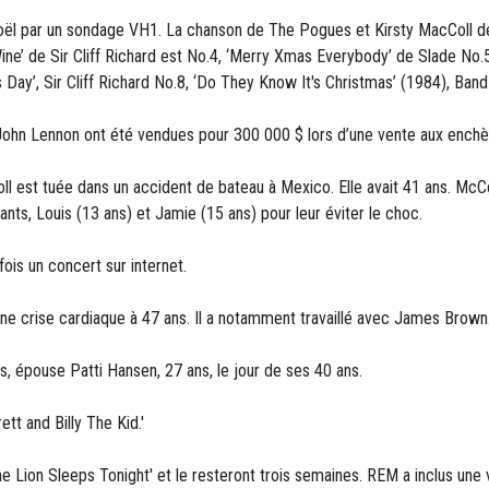
Noël par un sondage VH1. La chanson de The Pogues et Kirsty MacColl de
ne’ de Sir Cliff Richard est No.4, ‘Merry Xmas Everybody’ de Slade No.5,
s Day’, Sir Cliff Richard No.8, ‘Do They Know It's Christmas’ (1984), Ban
John Lennon ont été vendues pour 300 000 $ lors d’une vente aux ench
oll est tuée dans un accident de bateau à Mexico. Elle avait 41 ans. McCo
nts, Louis (13 ans) et Jamie (15 ans) pour leur éviter le choc.
ois un concert sur internet.
une crise cardiaque à 47 ans. Il a notamment travaillé avec James Brown
ds, épouse Patti Hansen, 27 ans, le jour de ses 40 ans.
tt and Billy The Kid.'
 Lion Sleeps Tonight' et le resteront trois semaines. REM a inclus une 