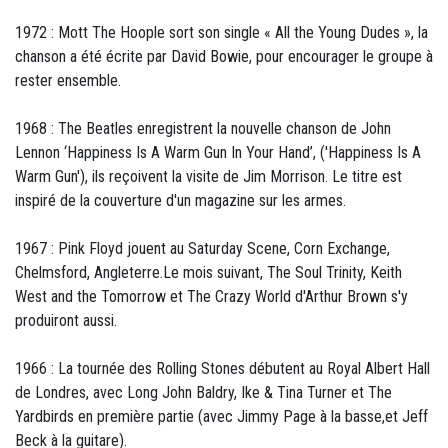
1972 : Mott The Hoople sort son single « All the Young Dudes », la
chanson a été écrite par David Bowie, pour encourager le groupe à
rester ensemble.
1968 : The Beatles enregistrent la nouvelle chanson de John
Lennon ‘Happiness Is A Warm Gun In Your Hand’, ('Happiness Is A
Warm Gun'), ils reçoivent la visite de Jim Morrison. Le titre est
inspiré de la couverture d'un magazine sur les armes.
1967 : Pink Floyd jouent au Saturday Scene, Corn Exchange,
Chelmsford, Angleterre.Le mois suivant, The Soul Trinity, Keith
West and the Tomorrow et The Crazy World d'Arthur Brown s'y
produiront aussi.
1966 : La tournée des Rolling Stones débutent au Royal Albert Hall
de Londres, avec Long John Baldry, Ike & Tina Turner et The
Yardbirds en première partie (avec Jimmy Page à la basse,et Jeff
Beck à la guitare).