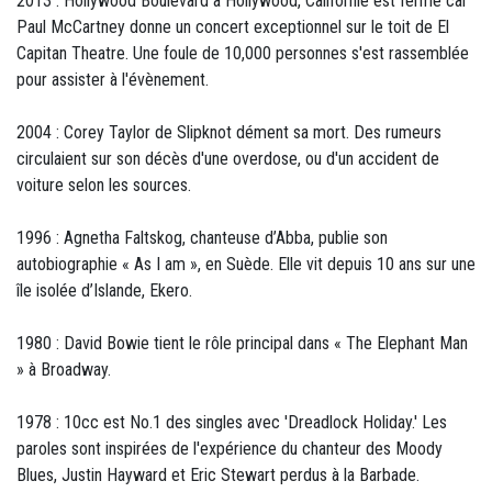
2013 : Hollywood Boulevard à Hollywood, Californie est fermé car
Paul McCartney donne un concert exceptionnel sur le toit de El
Capitan Theatre. Une foule de 10,000 personnes s'est rassemblée
pour assister à l'évènement.
2004 : Corey Taylor de Slipknot dément sa mort. Des rumeurs
circulaient sur son décès d'une overdose, ou d'un accident de
voiture selon les sources.
1996 : Agnetha Faltskog, chanteuse d’Abba, publie son
autobiographie « As I am », en Suède. Elle vit depuis 10 ans sur une
île isolée d’Islande, Ekero.
1980 : David Bowie tient le rôle principal dans « The Elephant Man
» à Broadway.
1978 : 10cc est No.1 des singles avec 'Dreadlock Holiday.' Les
paroles sont inspirées de l'expérience du chanteur des Moody
Blues, Justin Hayward et Eric Stewart perdus à la Barbade.