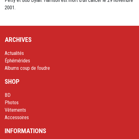
Petty et Bob Dylan. Harrison est mort d'un cancer le 29 novembre
2001.
ARCHIVES
Actualités
Éphémérides
Albums coup de foudre
SHOP
BD
Photos
Vêtements
Accessoires
INFORMATIONS