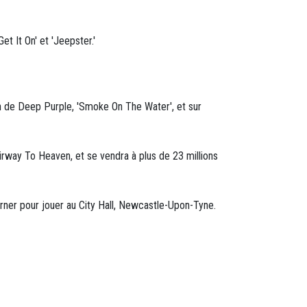
t It On' et 'Jeepster.'
n de Deep Purple, 'Smoke On The Water', et sur
airway To Heaven, et se vendra à plus de 23 millions
rner pour jouer au City Hall, Newcastle-Upon-Tyne.