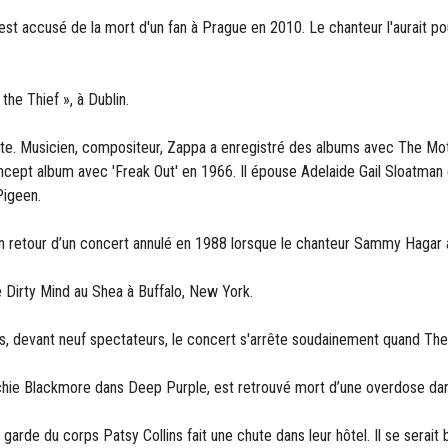
st accusé de la mort d'un fan à Prague en 2010. Le chanteur l'aurait pou
the Thief », à Dublin.
ate. Musicien, compositeur, Zappa a enregistré des albums avec The Moth
ncept album avec 'Freak Out' en 1966. Il épouse Adelaide Gail Sloatman e
Pigeen.
en retour d’un concert annulé en 1988 lorsque le chanteur Sammy Hagar a
 Dirty Mind au Shea à Buffalo, New York.
es, devant neuf spectateurs, le concert s'arrête soudainement quand Th
itchie Blackmore dans Deep Purple, est retrouvé mort d’une overdose da
garde du corps Patsy Collins fait une chute dans leur hôtel. Il se serait