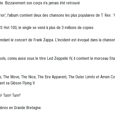
route. Bizzarement son corps n’a jamais été retrouvé.
r', l'album contient deux des chansons les plus populaires de T. Rex : 'Ge
 Hot 100, le single se vend à plus de 3 millions de copies.
ndant le concert de Frank Zappa. L'incident est évoqué dans la chanso
s, connu aussi sous le titre Led Zeppelin IV, il contient le morceau St
ce, The Move, The Nice, The Eire Apparent, The Outer Limits et Amen Co
nt sa Gibson Flying V.
 Turn! Turn!'
bres en Grande Bretagne.