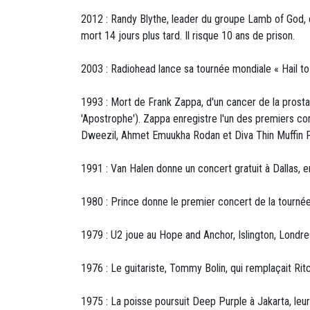
2012 : Randy Blythe, leader du groupe Lamb of God, e
mort 14 jours plus tard. Il risque 10 ans de prison.
2003 : Radiohead lance sa tournée mondiale « Hail to 
1993 : Mort de Frank Zappa, d'un cancer de la prost
'Apostrophe'). Zappa enregistre l'un des premiers co
Dweezil, Ahmet Emuukha Rodan et Diva Thin Muffin 
1991 : Van Halen donne un concert gratuit à Dallas, 
1980 : Prince donne le premier concert de la tournée
1979 : U2 joue au Hope and Anchor, Islington, Londr
1976 : Le guitariste, Tommy Bolin, qui remplaçait R
1975 : La poisse poursuit Deep Purple à Jakarta, leur 