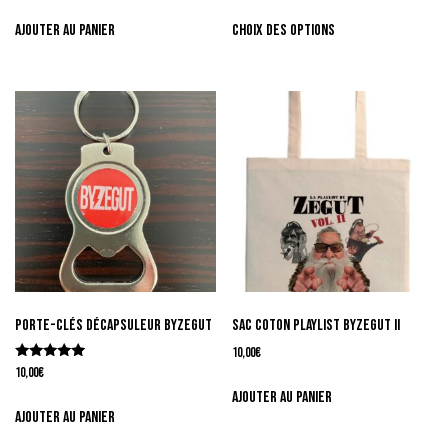
Ajouter au panier
Choix des options
Porte-clés décapsuleur byzegut
Sac Coton Playlist byZegut II
10,00
€
Note
10,00
€
5.00
Ajouter au panier
sur 5
Ajouter au panier