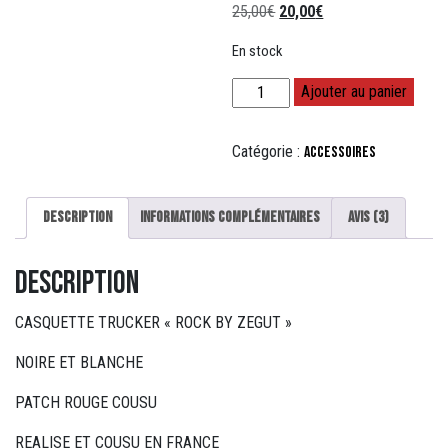
Le
Le
25,00
€
20,00
€
basé sur
notations
prix
prix
client
En stock
initial
actuel
était :
est :
quantité
Ajouter au panier
25,00€.
20,00€.
de
CASQUETTE
Catégorie :
Accessoires
MIXTE
ROCK
BY
Description
Informations complémentaires
Avis (3)
ZEGUT
*fin
Description
de
série*
CASQUETTE TRUCKER « ROCK BY ZEGUT »
NOIRE ET BLANCHE
PATCH ROUGE COUSU
REALISE ET COUSU EN FRANCE