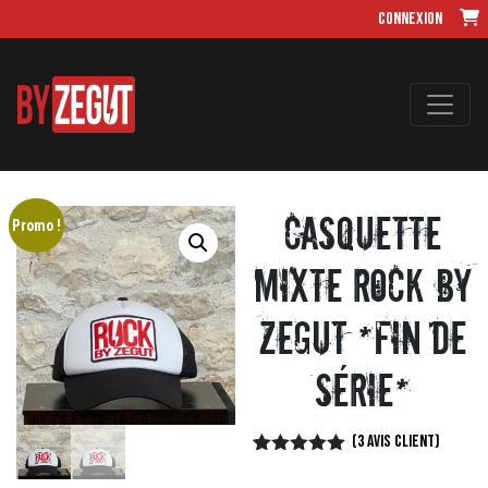
Connexion
CASQUETTE
Promo !
MIXTE ROCK BY
ZEGUT *fin de
série*
(
3
avis client)
Noté
3
5.00
sur 5